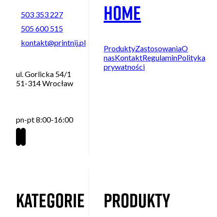
Home
503 353 227
505 600 515
kontakt@printnij.pl
Produkty
Zastosowania
O
nas
Kontakt
Regulamin
Polityka
prywatności
ul. Gorlicka 54/1
51-314 Wrocław
pn-pt 8:00-16:00
Kategorie
Produkty