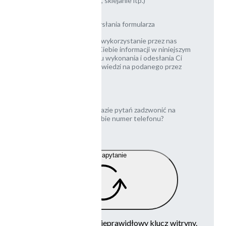
laminowanie, bigowanie, sklejanie itp.)
Zgody potrzebne do wysłania formularza
Zgadzasz się na wykorzystanie przez nas
podanych przez Ciebie informacji w niniejszym
formularzu, w celu wykonania i odesłania Ci
wyceny, lub odpowiedzi na podanego przez
Ciebie maila
Czy możemy w razie pytań zadzwonić na
podany przez Ciebie numer telefonu?
[opcjonalnie]
Wyślij zapytanie
Google reCaptcha: Nieprawidłowy klucz witryny.