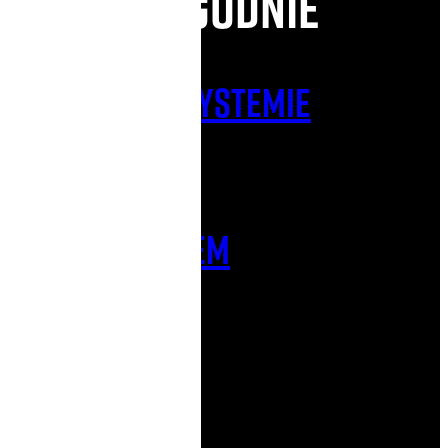
wygodnie
W naszym systemie
Zobacz produkty
formularzeM
Idź do kontaktu
Mailowo