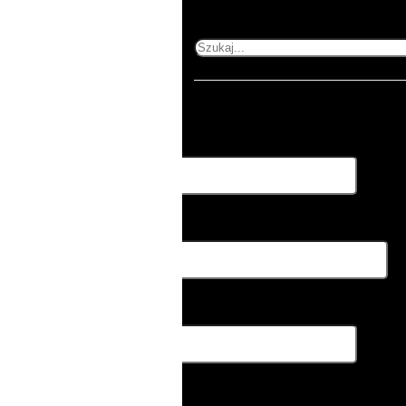
Baner
Szukaj
Rozwiń formularz