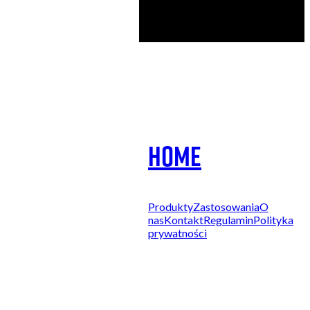
kontakt@printnij.pl
Home
503 353 227
505 600 515
kontakt@printnij.pl
Produkty
Zastosowania
O
nas
Kontakt
Regulamin
Polityka
prywatności
ul. Gorlicka 54/1
51-314 Wrocław
pn-pt 8:00-16:00