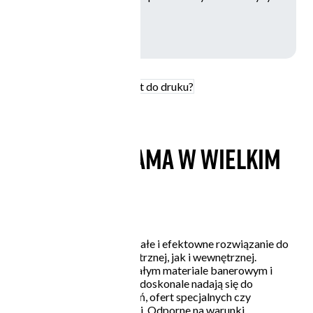
Jak przygotować projekt do druku?
Twoja reklama w wielkim
formacie!
Banery od Printnij to trwałe i efektowne rozwiązanie do
reklamy zarówno zewnętrznej, jak i wewnętrznej.
Drukowane na wytrzymałym materiale banerowym i
opcjonalnie oczkowane, doskonale nadają się do
promocji firmy, wydarzeń, ofert specjalnych czy
oznakowania przestrzeni. Odporne na warunki