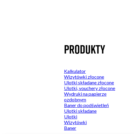
Kategorie
Produkty
Do podświetleń
Kalkulator
Naklejki
Wizytówki złocone
Plakaty
Ulotki składane złocone
Sztywne
Ulotki, vouchery złocone
Wydruki firmowe
Wydruki na papierze
Wydruki premium
ozdobnym
Baner do podświetleń
Ulotki składane
Ulotki
Wizytówki
Baner