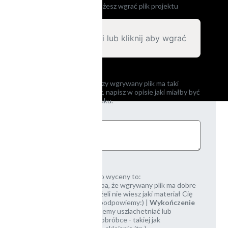
Aby ułatwić wycenę możesz wgrać plik projektu
[opcjonalnie]
Upuść tutaj pliki lub kliknij aby wgrać
Jeśli nie jesteś pewny, czy wgrywany plik ma taki
wymiar jak potrzebujesz, napisz w opisie jaki miałby być
docelowy rozmiar wydruku.
Przydatne informacje do wyceny to:
Nakład
|
Rozmiar
(chyba, że wgrywany plik ma dobre
wymiary) |
Materiał
(jeżeli nie wiesz jaki materiał Cię
interesuje, spokojnie - podpowiemy:) |
Wykończenie
(niektóre materiały możemy uszlachetniać lub
poddawać dodatkowej obróbce - takiej jak