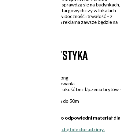
atmosferyczne, świetnie sprawdzą się na budynkach,
ogrodzeniach, stoiskach targowych czy w lokalach
usługowych. Postaw na widoczność i trwałość – z
naszymi banerami Twoja reklama zawsze będzie na
właściwym miejscu!
CHARAKTERYSTYKA
Baner frontlit strong
Możliwość oczkowania
Maksymalna szerokość bez łączenia brytów -
153cm
Dłogość dowolna do 50m
Zastanawiasz się czy to odpowiedni materiał dla
Twojego projektu?
Skontaktuj się z nami - chętnie doradzimy.