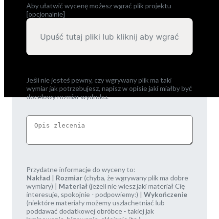
Aby ułatwić wycenę możesz wgrać plik projektu
[opcjonalnie]
Upuść tutaj pliki lub kliknij aby wgrać
Jeśli nie jesteś pewny, czy wgrywany plik ma taki
wymiar jak potrzebujesz, napisz w opisie jaki miałby być
docelowy rozmiar wydruku.
Przydatne informacje do wyceny to:
Nakład
|
Rozmiar
(chyba, że wgrywany plik ma dobre
wymiary) |
Materiał
(jeżeli nie wiesz jaki materiał Cię
interesuje, spokojnie - podpowiemy:) |
Wykończenie
(niektóre materiały możemy uszlachetniać lub
poddawać dodatkowej obróbce - takiej jak