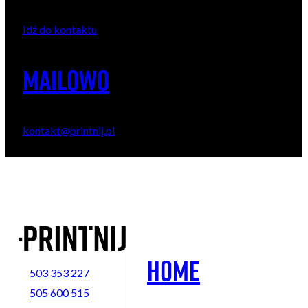
Idź do kontaktu
Mailowo
kontakt@printnij.pl
Home
503 353 227
505 600 515