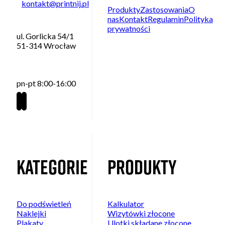
kontakt@printnij.pl
Produkty
Zastosowania
O
nas
Kontakt
Regulamin
Polityka
prywatności
ul. Gorlicka 54/1
51-314 Wrocław
pn-pt 8:00-16:00
Kategorie
Produkty
Do podświetleń
Kalkulator
Naklejki
Wizytówki złocone
Plakaty
Ulotki składane złocone