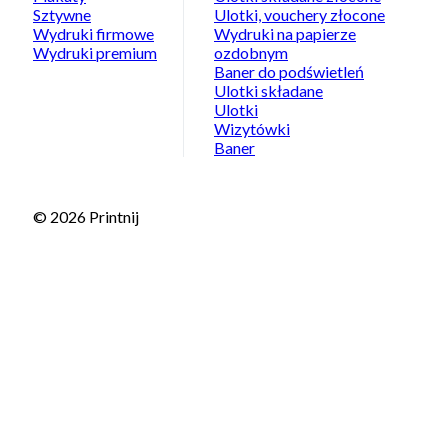
Sztywne
Ulotki, vouchery złocone
Wydruki firmowe
Wydruki na papierze
Wydruki premium
ozdobnym
Baner do podświetleń
Ulotki składane
Ulotki
Wizytówki
Baner
© 2026 Printnij