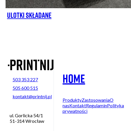
Ulotki składane
Home
503 353 227
505 600 515
kontakt@printnij.pl
Produkty
Zastosowania
O
nas
Kontakt
Regulamin
Polityka
prywatności
ul. Gorlicka 54/1
51-314 Wrocław