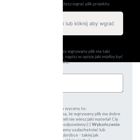
Aby ułatwić wycenę możesz wgrać plik projektu
[opcjonalnie]
Upuść tutaj pliki lub kliknij aby wgrać
Jeśli nie jesteś pewny, czy wgrywany plik ma taki
wymiar jak potrzebujesz, napisz w opisie jaki miałby być
docelowy rozmiar wydruku.
Przydatne informacje do wyceny to:
Nakład
|
Rozmiar
(chyba, że wgrywany plik ma dobre
wymiary) |
Materiał
(jeżeli nie wiesz jaki materiał Cię
interesuje, spokojnie - podpowiemy:) |
Wykończenie
(niektóre materiały możemy uszlachetniać lub
poddawać dodatkowej obróbce - takiej jak