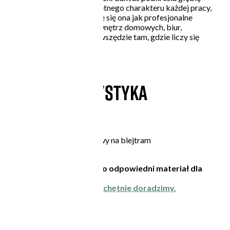
kolorów i dodaje szlachetnego charakteru każdej pracy,
sprawiając, że prezentuje się ona jak profesjonalne
malowidło. Świetne do wnętrz domowych, biur,
restauracji czy galerii – wszędzie tam, gdzie liczy się
styl i jakość.
CHARAKTERYSTYKA
Płótno 296 g
Możliwość oprawy na blejtram
Zastanawiasz się czy to odpowiedni materiał dla
Twojego projektu?
Skontaktuj się z nami - chętnie doradzimy.