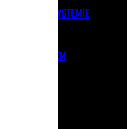
W naszym systemie
Zobacz produkty
formularzeM
Idź do kontaktu
Mailowo
kontakt@printnij.pl