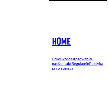
Home
503 353 227
505 600 515
kontakt@printnij.pl
Produkty
Zastosowania
O
nas
Kontakt
Regulamin
Polityka
prywatności
ul. Gorlicka 54/1
51-314 Wrocław
pn-pt 8:00-16:00