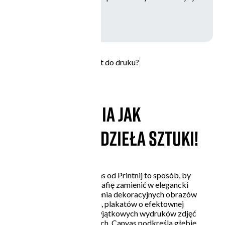
Jak przygotować projekt do druku?
Twoje zdjęcia jak
prawdziwe dzieła sztuki!
Wydruk na płótnie canvas od Printnij to sposób, by
każdą grafikę czy fotografię zamienić w elegancki
obraz. Idealny do tworzenia dekoracyjnych obrazów
oprawianych na blejtram, plakatów o efektownej
strukturze płótna czy wyjątkowych wydruków zdjęć
rodzinnych i artystycznych. Canvas podkreśla głębię