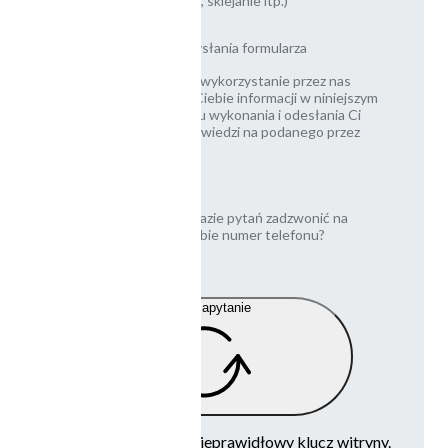
laminowanie, bigowanie, sklejanie itp.)
Zgody potrzebne do wysłania formularza
Zgadzasz się na wykorzystanie przez nas
podanych przez Ciebie informacji w niniejszym
formularzu, w celu wykonania i odesłania Ci
wyceny, lub odpowiedzi na podanego przez
Ciebie maila
Czy możemy w razie pytań zadzwonić na
podany przez Ciebie numer telefonu?
[opcjonalnie]
Wyślij zapytanie
Google reCaptcha: Nieprawidłowy klucz witryny.