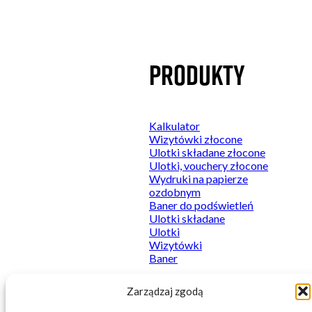
Kategorie
Produkty
Do podświetleń
Kalkulator
Naklejki
Wizytówki złocone
Plakaty
Ulotki składane złocone
Sztywne
Ulotki, vouchery złocone
Wydruki firmowe
Wydruki na papierze
Wydruki premium
ozdobnym
Baner do podświetleń
Ulotki składane
Ulotki
Wizytówki
Baner
Zarządzaj zgodą
© 2026 Printnij