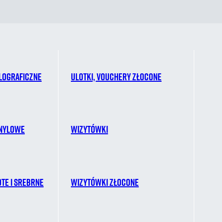
lograficzne
Ulotki, vouchery złocone
inylowe
Wizytówki
ote i srebrne
Wizytówki złocone