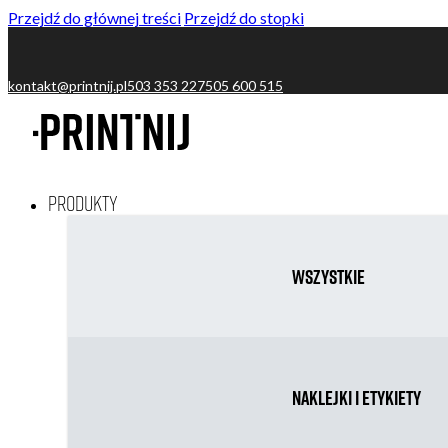
Przejdź do głównej treści
Przejdź do stopki
kontakt@printnij.pl
503 353 227
505 600 515
Produkty
Wszystkie
Naklejki i etykiety