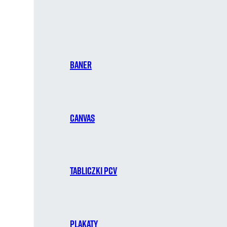
Baner
Canvas
Tabliczki PCV
Plakaty