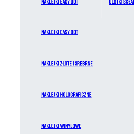
Naklejki easy dot
Ulotki skł
Naklejki easy dot
Naklejki złote i srebrne
Naklejki holograficzne
Naklejki winylowe