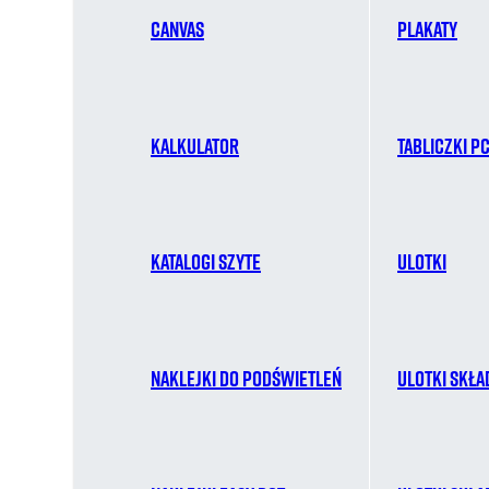
Canvas
Plakaty
Kalkulator
Tabliczki P
Katalogi szyte
Ulotki
Naklejki do podświetleń
Ulotki skła