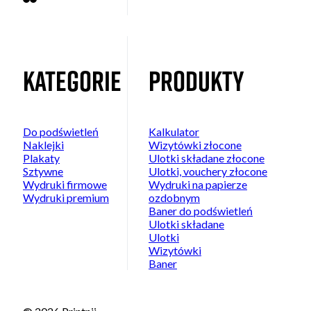
Kategorie
Produkty
Do podświetleń
Kalkulator
Naklejki
Wizytówki złocone
Plakaty
Ulotki składane złocone
Sztywne
Ulotki, vouchery złocone
Wydruki firmowe
Wydruki na papierze
Wydruki premium
ozdobnym
Baner do podświetleń
Ulotki składane
Ulotki
Wizytówki
Baner