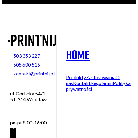
Home
503 353 227
505 600 515
kontakt@printnij.pl
Produkty
Zastosowania
O
nas
Kontakt
Regulamin
Polityka
prywatności
ul. Gorlicka 54/1
51-314 Wrocław
pn-pt 8:00-16:00