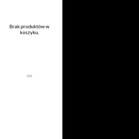
Przejdź do głównej treści
Przejdź do stopki
Brak produktów w
koszyku.
Home
503 353 227
505 600 515
kontakt@printnij.pl
Produkty
Zastosowania
O
nas
Kontakt
Regulamin
Polityka
prywatności
ul. Gorlicka 54/1
51-314 Wrocław