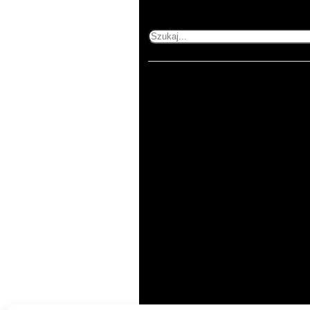
Szukaj
pn-pt 8:00-16:00
Kategorie
Produkty
Do podświetleń
Kalkulator
Naklejki
Wizytówki złocone
Plakaty
Ulotki składane złocone
Sztywne
Ulotki, vouchery złocone
Wydruki firmowe
Wydruki na papierze
Wydruki premium
ozdobnym
Baner do podświetleń
Ulotki składane
Ulotki