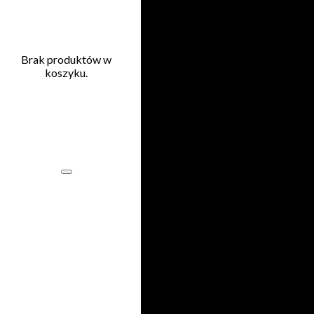
Przejdź do głównej treści
Przejdź do stopki
Brak produktów w
koszyku.
Home
503 353 227
505 600 515
kontakt@printnij.pl
Produkty
Zastosowania
O
nas
Kontakt
Regulamin
Polityka
prywatności
ul. Gorlicka 54/1
51-314 Wrocław