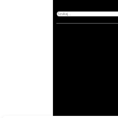
Szukaj
pn-pt 8:00-16:00
Kategorie
Produkty
Do podświetleń
Kalkulator
Naklejki
Wizytówki złocone
Plakaty
Ulotki składane złocone
Sztywne
Ulotki, vouchery złocone
Wydruki firmowe
Wydruki na papierze
Wydruki premium
ozdobnym
Baner do podświetleń
Ulotki składane
Ulotki