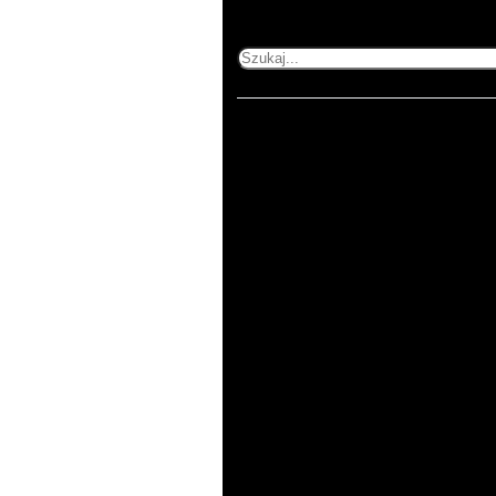
Szukaj
Home
503 353 227
505 600 515
kontakt@printnij.pl
Produkty
Zastosowania
O
nas
Kontakt
Regulamin
Polityka
prywatności
ul. Gorlicka 54/1
51-314 Wrocław
pn-pt 8:00-16:00