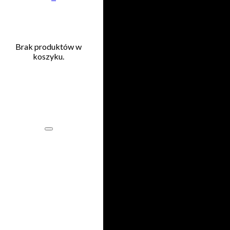
Przejdź do głównej treści
Przejdź do stopki
Brak produktów w
koszyku.
Brak
uprawnień
Name
Hasło
Zaloguj się