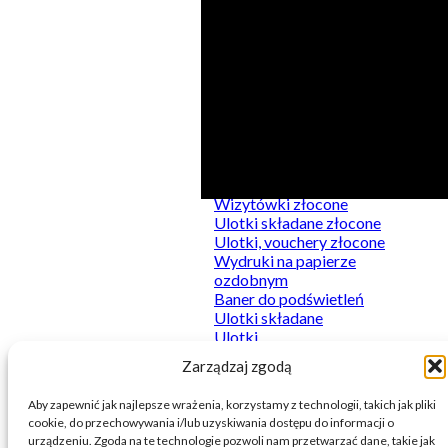
Kategorie
Produkty
Do podświetleń
Kalkulator
Naklejki
Wizytówki złocone
Plakaty
Ulotki składane złocone
Sztywne
Ulotki, vouchery złocone
Wydruki firmowe
Wydruki na papierze
Wydruki premium
ozdobnym
Baner do podświetleń
Ulotki składane
Ulotki
Wizytówki
Zarządzaj zgodą
Baner
Aby zapewnić jak najlepsze wrażenia, korzystamy z technologii, takich jak pliki
cookie, do przechowywania i/lub uzyskiwania dostępu do informacji o
urządzeniu. Zgoda na te technologie pozwoli nam przetwarzać dane, takie jak
© 2026 Printnij