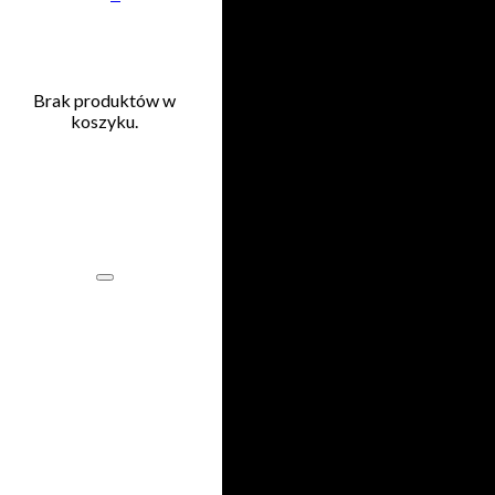
Przejdź do głównej treści
Przejdź do stopki
Brak produktów w
koszyku.
Brak
uprawnień
Name
Hasło
Zaloguj się