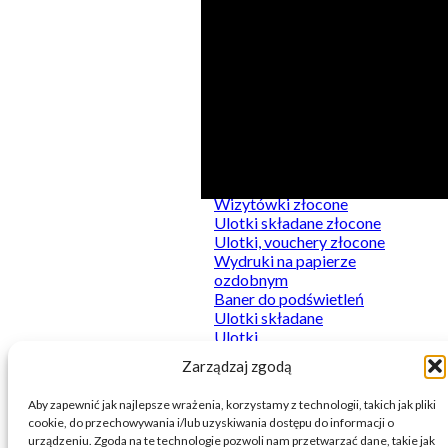
Kategorie
Produkty
Do podświetleń
Kalkulator
Naklejki
Wizytówki złocone
Plakaty
Ulotki składane złocone
Sztywne
Ulotki, vouchery złocone
Wydruki firmowe
Wydruki na papierze
Wydruki premium
ozdobnym
Baner do podświetleń
Ulotki składane
Ulotki
Wizytówki
Zarządzaj zgodą
Baner
Aby zapewnić jak najlepsze wrażenia, korzystamy z technologii, takich jak pliki
cookie, do przechowywania i/lub uzyskiwania dostępu do informacji o
urządzeniu. Zgoda na te technologie pozwoli nam przetwarzać dane, takie jak
© 2026 Printnij