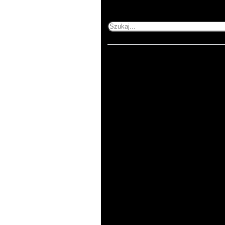
Szukaj
Home
503 353 227
505 600 515
kontakt@printnij.pl
Produkty
Zastosowania
O
nas
Kontakt
Regulamin
Polityka
prywatności
ul. Gorlicka 54/1
51-314 Wrocław
pn-pt 8:00-16:00