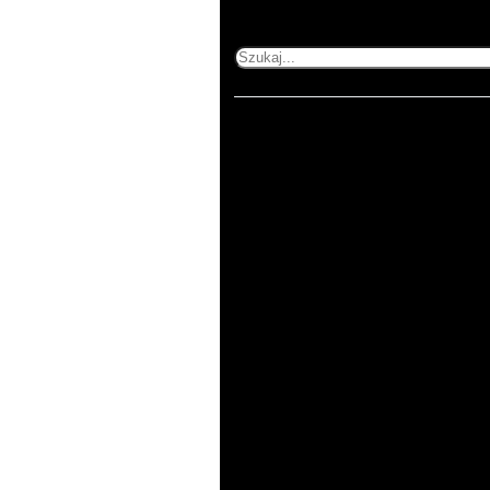
Szukaj
Home
503 353 227
505 600 515
kontakt@printnij.pl
Produkty
Zastosowania
O
nas
Kontakt
Regulamin
Polityka
prywatności
ul. Gorlicka 54/1
51-314 Wrocław
pn-pt 8:00-16:00