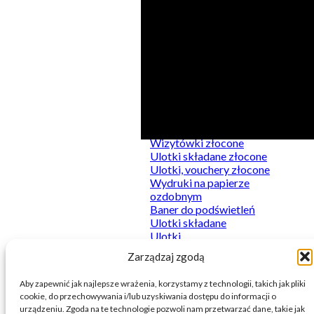
Kategorie
Produkty
Do podświetleń
Kalkulator
Naklejki
Wizytówki złocone
Plakaty
Ulotki składane złocone
Sztywne
Ulotki, vouchery złocone
Wydruki firmowe
Wydruki na papierze
Wydruki premium
ozdobnym
Baner do podświetleń
Ulotki składane
Ulotki
Wizytówki
Zarządzaj zgodą
Baner
Aby zapewnić jak najlepsze wrażenia, korzystamy z technologii, takich jak pliki
cookie, do przechowywania i/lub uzyskiwania dostępu do informacji o
urządzeniu. Zgoda na te technologie pozwoli nam przetwarzać dane, takie jak
© 2026 Printnij