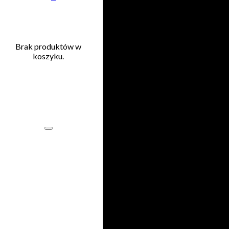
Przejdź do głównej treści
Przejdź do stopki
Brak produktów w
koszyku.
Brak
uprawnień
Name
Hasło
Zaloguj się