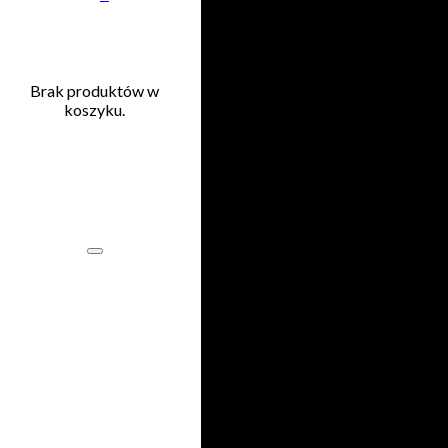
Przejdź do głównej treści
Przejdź do stopki
Brak produktów w
koszyku.
Brak
uprawnień
Name
Hasło
Zaloguj się