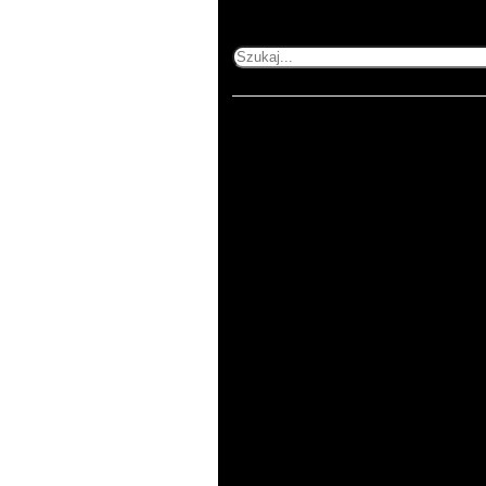
Szukaj
Home
503 353 227
505 600 515
kontakt@printnij.pl
Produkty
Zastosowania
O
nas
Kontakt
Regulamin
Polityka
prywatności
ul. Gorlicka 54/1
51-314 Wrocław
pn-pt 8:00-16:00