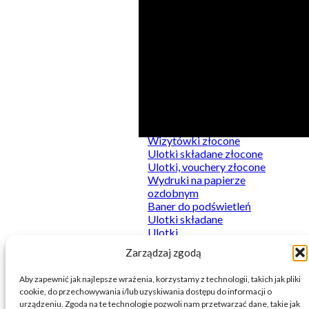
Kategorie
Produkty
Do podświetleń
Kalkulator
Naklejki
Wizytówki złocone
Plakaty
Ulotki składane złocone
Sztywne
Ulotki, vouchery złocone
Wydruki firmowe
Wydruki na papierze
Wydruki premium
ozdobnym
Baner do podświetleń
Ulotki składane
Ulotki
Wizytówki
Zarządzaj zgodą
Baner
Aby zapewnić jak najlepsze wrażenia, korzystamy z technologii, takich jak pliki
cookie, do przechowywania i/lub uzyskiwania dostępu do informacji o
urządzeniu. Zgoda na te technologie pozwoli nam przetwarzać dane, takie jak
© 2026 Printnij