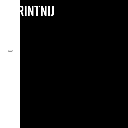
Przejdź do głównej treści
Przejdź do stopki
Cart_old
Twój koszyk aktualnie jest pusty.
Wróć do sklepu