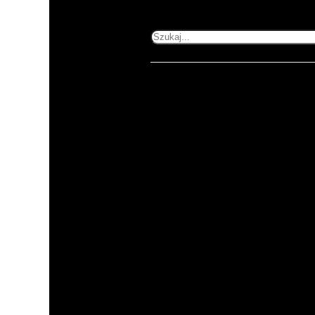
Home
503 353 227
505 600 515
Szukaj
kontakt@printnij.pl
Produkty
Zastosowania
O
nas
Kontakt
Regulamin
Polityka
prywatności
ul. Gorlicka 54/1
51-314 Wrocław
pn-pt 8:00-16:00
Kategorie
Produkty