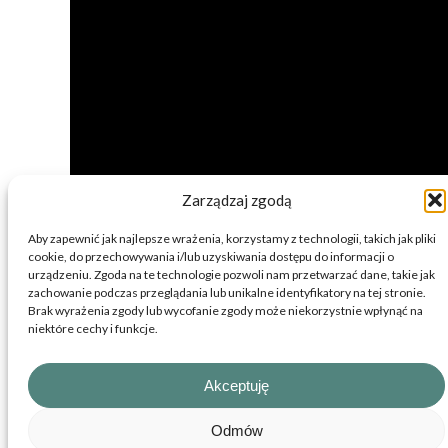
Do podświetleń
Kalkulator
Naklejki
Wizytówki złocone
Plakaty
Ulotki składane złocone
Sztywne
Ulotki, vouchery złocone
Wydruki firmowe
Wydruki na papierze
Wydruki premium
ozdobnym
Baner do podświetleń
Ulotki składane
Ulotki
Wizytówki
Zarządzaj zgodą
Baner
Aby zapewnić jak najlepsze wrażenia, korzystamy z technologii, takich jak pliki
cookie, do przechowywania i/lub uzyskiwania dostępu do informacji o
urządzeniu. Zgoda na te technologie pozwoli nam przetwarzać dane, takie jak
© 2026 Printnij
zachowanie podczas przeglądania lub unikalne identyfikatory na tej stronie.
Brak wyrażenia zgody lub wycofanie zgody może niekorzystnie wpłynąć na
niektóre cechy i funkcje.
Akceptuję
Odmów