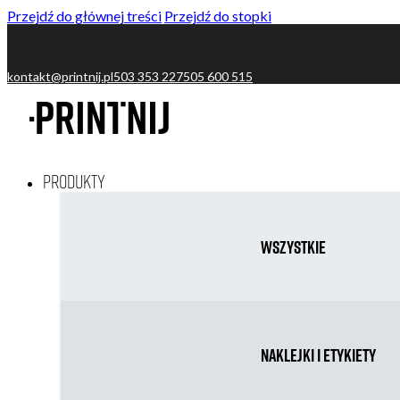
Przejdź do głównej treści
Przejdź do stopki
kontakt@printnij.pl
503 353 227
505 600 515
Produkty
Wszystkie
Naklejki i etykiety