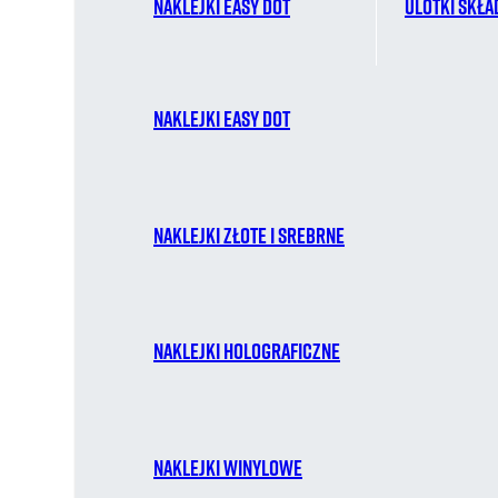
Naklejki easy dot
Ulotki skł
Naklejki easy dot
Naklejki złote i srebrne
Naklejki holograficzne
Naklejki winylowe