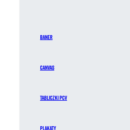
Baner
Canvas
Tabliczki PCV
Plakaty