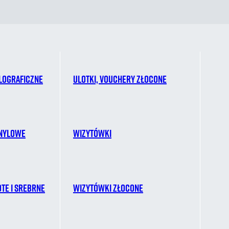
lograficzne
Ulotki, vouchery złocone
inylowe
Wizytówki
ote i srebrne
Wizytówki złocone