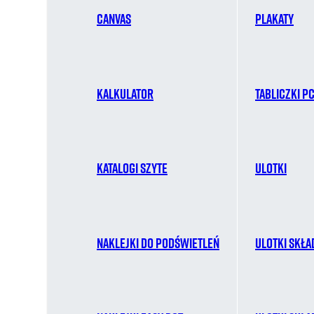
Canvas
Plakaty
Kalkulator
Tabliczki P
Katalogi szyte
Ulotki
Naklejki do podświetleń
Ulotki skła