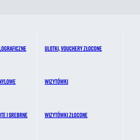
lograficzne
Ulotki, vouchery złocone
inylowe
Wizytówki
ote i srebrne
Wizytówki złocone