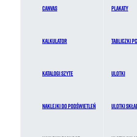
Canvas
Plakaty
Kalkulator
Tabliczki P
Katalogi szyte
Ulotki
Naklejki do podświetleń
Ulotki skła