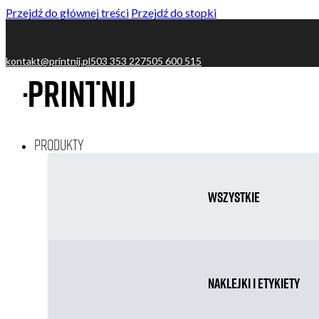
Przejdź do głównej treści
Przejdź do stopki
kontakt@printnij.pl
503 353 227
505 600 515
Produkty
Wszystkie
Naklejki i etykiety