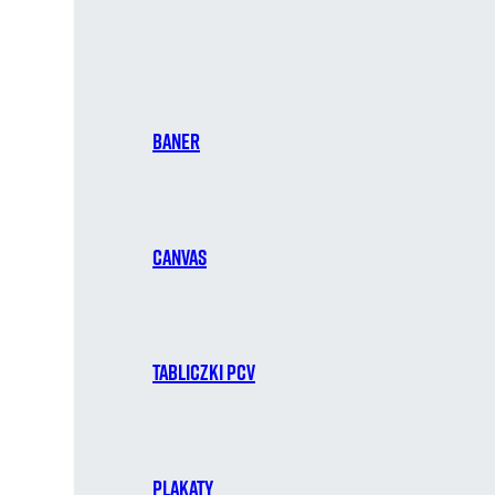
Baner
Canvas
Tabliczki PCV
Plakaty