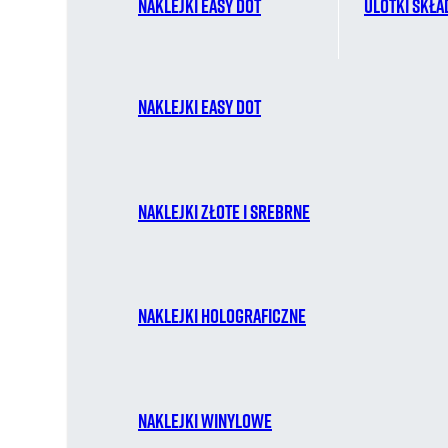
Naklejki easy dot
Ulotki skł
Naklejki easy dot
Naklejki złote i srebrne
Naklejki holograficzne
Naklejki winylowe