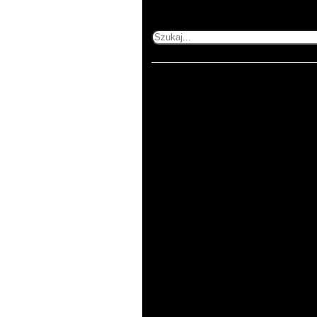
Szukaj
Home
503 353 227
505 600 515
kontakt@printnij.pl
Produkty
Zastosowania
O
nas
Kontakt
Regulamin
Polityka
prywatności
ul. Gorlicka 54/1
51-314 Wrocław
pn-pt 8:00-16:00