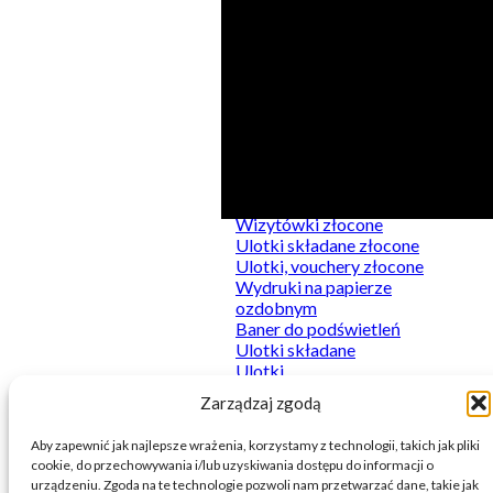
Kategorie
Produkty
Do podświetleń
Kalkulator
Naklejki
Wizytówki złocone
Plakaty
Ulotki składane złocone
Sztywne
Ulotki, vouchery złocone
Wydruki firmowe
Wydruki na papierze
Wydruki premium
ozdobnym
Baner do podświetleń
Ulotki składane
Ulotki
Wizytówki
Zarządzaj zgodą
Baner
Aby zapewnić jak najlepsze wrażenia, korzystamy z technologii, takich jak pliki
cookie, do przechowywania i/lub uzyskiwania dostępu do informacji o
urządzeniu. Zgoda na te technologie pozwoli nam przetwarzać dane, takie jak
© 2026 Printnij