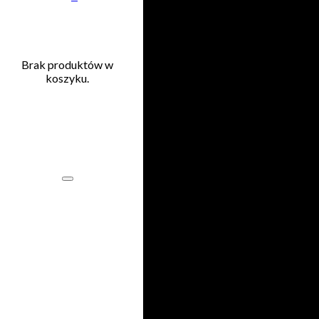
Przejdź do głównej treści
Przejdź do stopki
Brak produktów w
koszyku.
Brak
uprawnień
Name
Hasło
Zaloguj się