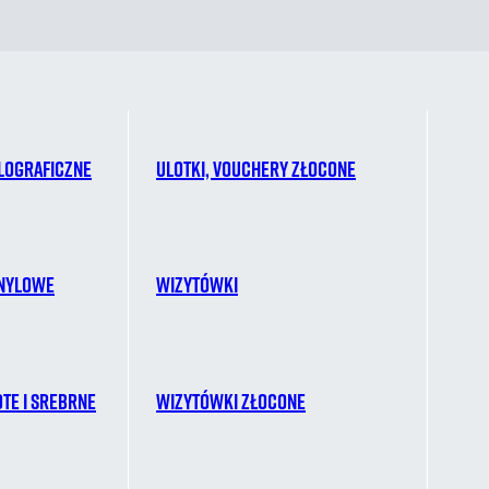
lograficzne
Ulotki, vouchery złocone
inylowe
Wizytówki
ote i srebrne
Wizytówki złocone