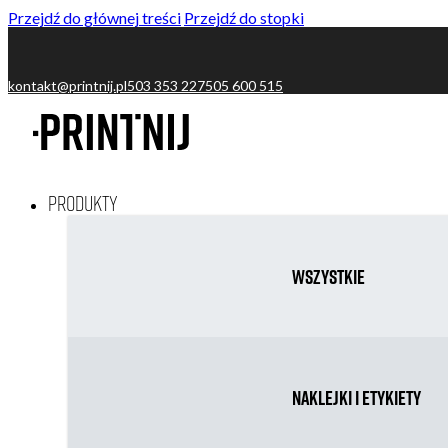
Przejdź do głównej treści
Przejdź do stopki
kontakt@printnij.pl
503 353 227
505 600 515
Produkty
Wszystkie
Naklejki i etykiety