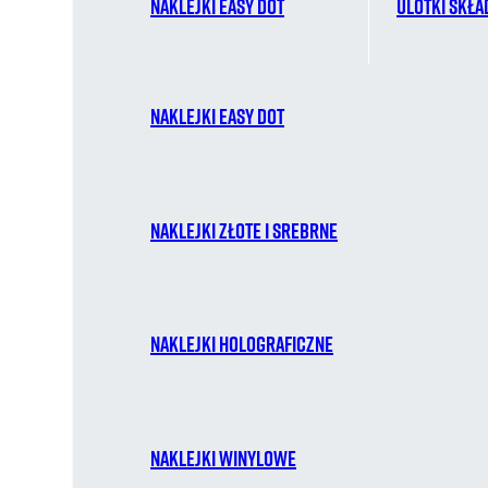
Naklejki easy dot
Ulotki skł
Naklejki easy dot
Naklejki złote i srebrne
Naklejki holograficzne
Naklejki winylowe