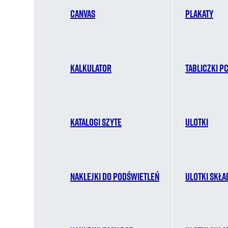
Canvas
Plakaty
Kalkulator
Tabliczki P
Katalogi szyte
Ulotki
Naklejki do podświetleń
Ulotki skła