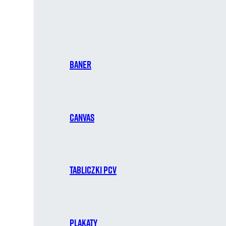
Baner
Canvas
Tabliczki PCV
Plakaty