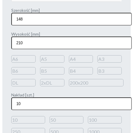
Szerokość [mm]
Wysokość [mm]
A6
A5
A4
A3
B6
B5
B4
B3
DL
2xDL
200x200
Nakład [szt.]
10
50
100
250
500
1000